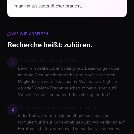
man ihn als Jugendlicher braucht.
WIE WIR ARBEITEN
Recherche heißt: zuhören.
Wir sprechen mit den Jungs.
1
Bevor ein Artikel über Coming-out, Beziehungen oder
mentale Gesundheit entsteht, reden wir mit echten
Mitgliedern unserer Community. Was beschäftigt sie
gerade? Welche Fragen tauchen immer wieder auf?
Welche Antworten haben tatsächlich geholfen?
Wir prüfen, bevor wir veröffentlichen.
2
Jeder Beitrag wird redaktionell gelesen, sensibel
formuliert und auf Korrektheit geprüft. Wir verlinken auf
Beratungsstellen, wenn ein Thema das Niveau eines