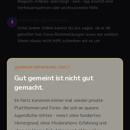
Magazin-Artikels übersteigt - kein Tipp ersetzt eine
Vertrauensperson oder professionelle Hilfe.
Wir lernen aus Feedback.
3
Unter jedem Artikel kannst du uns sagen, ob er dir
geholfen hat. Diese Rückmeldungen lesen wir wirklich.
Wenn etwas nicht trifft, schreiben wir es um.
WARUM ERFAHRUNG ZÄHLT
Gut gemeint ist nicht gut
gemacht.
Im Netz kursieren immer mal wieder private
Plattformen und Foren, die sich an queere
Jugendliche richten - meist ohne fundierten
Hintergrund, ohne Moderations-Erfahrung und