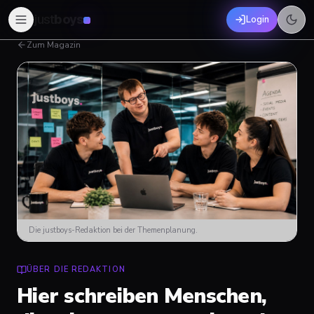
just
boys
Login
Zum Magazin
Die justboys-Redaktion bei der Themenplanung.
ÜBER DIE REDAKTION
Hier schreiben Menschen,