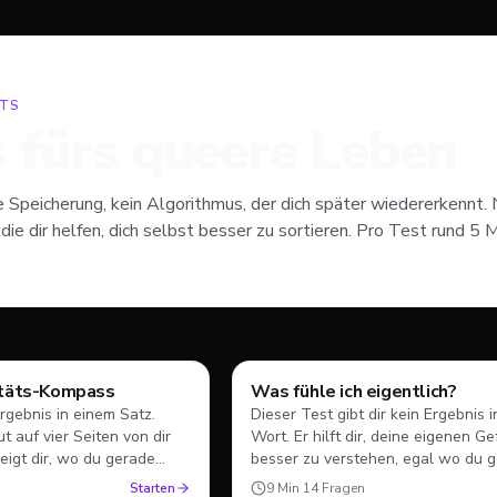
STS
s fürs queere Leben
e Speicherung, kein Algorithmus, der dich später wiedererkennt. 
 die dir helfen, dich selbst besser zu sortieren. Pro Test rund 5 
itäts-Kompass
Was fühle ich eigentlich?
Test
Ergebnis in einem Satz.
Dieser Test gibt dir kein Ergebnis 
t auf vier Seiten von dir
Wort. Er hilft dir, deine eigenen G
zeigt dir, wo du gerade
besser zu verstehen, egal wo du 
stehst.
Starten
9
Min
·
14
Fragen