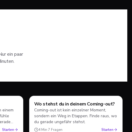
Nur ein paar
Minuten.
Wo stehst du in deinem Coming-out?
Test
in einem
Coming-out ist kein einzelner Moment,
efühle
sondern ein Weg in Etappen. Finde raus, wo
gerade
du gerade ungefähr stehst.
Starten
4
Min
·
7
Fragen
Starten