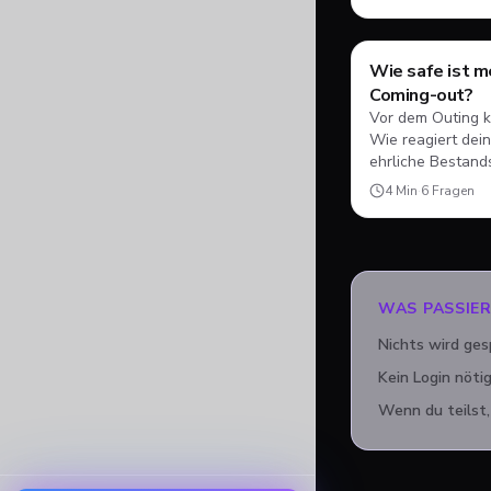
Wie safe ist m
Test
Coming-out?
Vor dem Outing k
Wie reagiert dei
ehrliche Bestan
4
Min
·
6
Fragen
WAS PASSIE
Nichts wird ges
Kein Login nötig
Wenn du teilst,