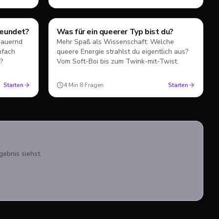
reundet?
Was für ein queerer Typ bist du?
Test
 dauernd
Mehr Spaß als Wissenschaft: Welche
nfach
queere Energie strahlst du eigentlich aus?
?
Vom Soft-Boi bis zum Twink-mit-Twist.
Starten
4
Min
·
8
Fragen
Starten
ebnis siehst.