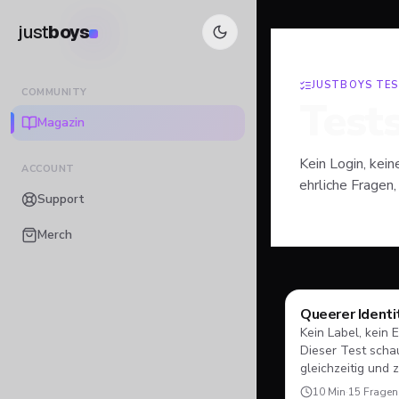
just
boys
JUSTBOYS TE
COMMUNITY
Test
Magazin
Kein Login, kein
ACCOUNT
ehrliche Fragen,
Support
Merch
Queerer Ident
Test
Kein Label, kein 
Dieser Test schau
gleichzeitig und 
wirklich stehst.
10
Min
·
15
Fragen