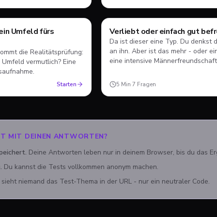
ein Umfeld fürs
Verliebt oder einfach gut bef
Test
Da ist dieser eine Typ. Du denkst
an ihn. Aber ist das mehr - oder ei
ommt die Realitätsprüfung:
eine intensive Männerfreundschaft
n Umfeld vermutlich? Eine
dsaufnahme.
Starten
5
Min
·
7
Fragen
RT MIT DEINEN ANTWORTEN?
peichert.
Deine Antworten leben nur in deinem Browser, bis du das Erg
.
Du kannst die Tests vollkommen anonym machen.
sieht niemand das Test-Thema in der URL - nur ein neutraler Code.