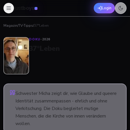
just
boys
Login
Magazin
/
TV-Tipps
/
37°Leben
DOKU
·
2026
37°Leben
Schwester Micha zeigt dir, wie Glaube und queere
Identität zusammenpassen - ehrlich und ohne
Verkitschung. Die Doku begleitet mutige
Menschen, die die Kirche von innen verändern
wollen.