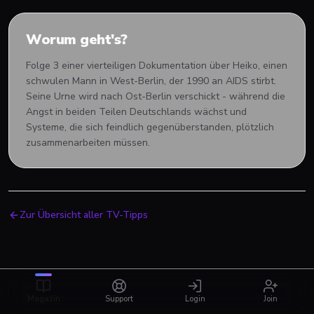
Worum geht's?
Folge 3 einer vierteiligen Dokumentation über Heiko, einen
schwulen Mann in West-Berlin, der 1990 an AIDS stirbt.
Seine Urne wird nach Ost-Berlin verschickt - während die
Angst in beiden Teilen Deutschlands wächst und
Systeme, die sich feindlich gegenüberstanden, plötzlich
zusammenarbeiten müssen.
Zur Übersicht aller TV-Tipps
Magazin
Support
Login
Join