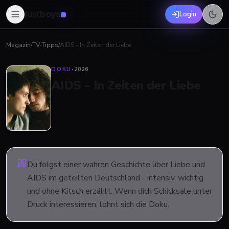
just
boys
Login
Magazin
/
TV-Tipps
/
AIDS - In Zeiten der Liebe
DOKU
·
2026
AIDS - In Zeiten der Liebe
Du folgst einer wahren Geschichte über Liebe und
AIDS im geteilten Deutschland - intensiv, wichtig
und ohne Kitsch erzählt. Wenn dich Schicksale unter
Druck interessieren, lohnt sich die Doku.