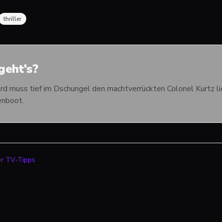
thriller
eht's?
rd muss tief im Dschungel den machtverrückten Colonel Kurtz liq
enboot.
er TV-Tipps