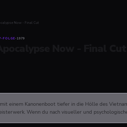
calypse Now - Final Cut
V-FOLGE
·
1979
Apocalypse Now - Final Cut
 mit einem Kanonenboot tiefer in die Hölle des Vietnam
isterwerk. Wenn du nach visueller und psychologischer 