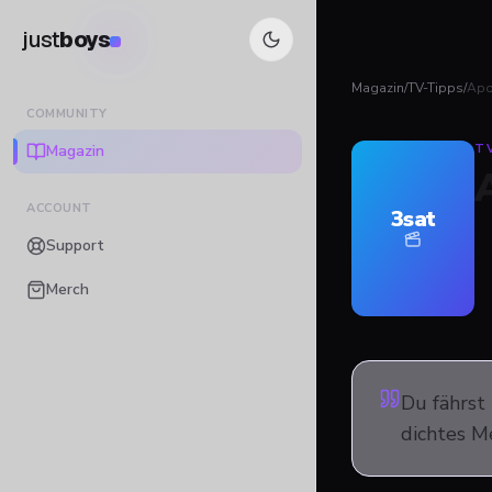
just
boys
Magazin
/
TV-Tipps
/
Apo
COMMUNITY
Magazin
T
ACCOUNT
3sat
Support
Merch
Du fährst
dichtes Me