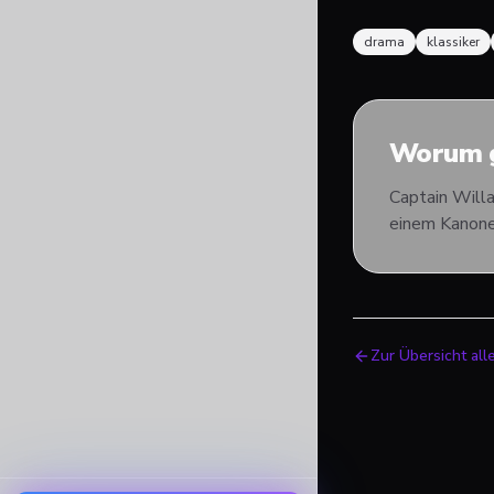
drama
klassiker
Worum g
Captain Willa
einem Kanon
Zur Übersicht all