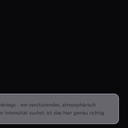
kriegs - ein verstörendes, atmosphärisch
Intensität suchst, ist das hier genau richtig.