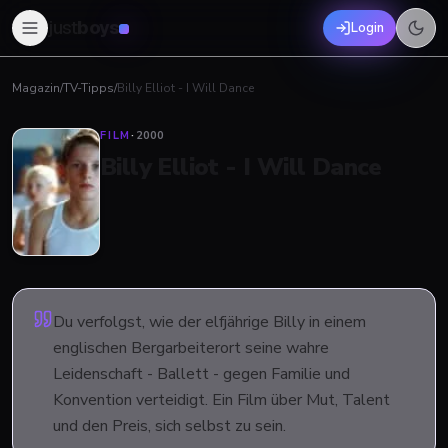
just
boys
Login
Magazin
/
TV-Tipps
/
Billy Elliot - I Will Dance
FILM
·
2000
Billy Elliot - I Will Dance
Du verfolgst, wie der elfjährige Billy in einem
englischen Bergarbeiterort seine wahre
Leidenschaft - Ballett - gegen Familie und
Konvention verteidigt. Ein Film über Mut, Talent
und den Preis, sich selbst zu sein.