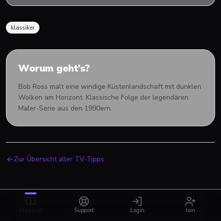
klassiker
Worum geht's?
Bob Ross malt eine windige Küstenlandschaft mit dunklen
Wolken am Horizont. Klassische Folge der legendären
Maler-Serie aus den 1990ern.
Zur Übersicht aller TV-Tipps
Magazin
Support
Login
Join