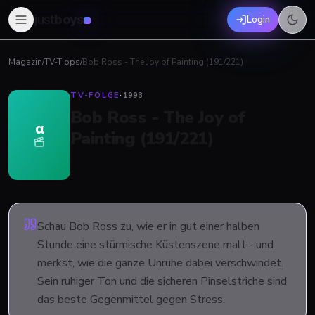
just
boys
Login
Magazin
/
TV-Tipps
/
Bob Ross - The Joy of Painting (191/221)
TV-FOLGE
·
1993
Bob Ross - The Joy of
α
Painting (191/221)
Schau Bob Ross zu, wie er in gut einer halben
Stunde eine stürmische Küstenszene malt - und
merkst, wie die ganze Unruhe dabei verschwindet.
Sein ruhiger Ton und die sicheren Pinselstriche sind
das beste Gegenmittel gegen Stress.