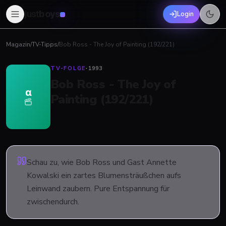
just
boys
Login
Magazin
/
TV-Tipps
/
Bob Ross - The Joy of Painting (192/221)
TV-FOLGE
·
1993
Bob Ross - The Joy of
α
Painting (192/221)
Schau zu, wie Bob Ross und Gast Annette
Kowalski ein zartes Blumensträußchen aufs
Leinwand zaubern. Pure Entspannung für
zwischendurch.