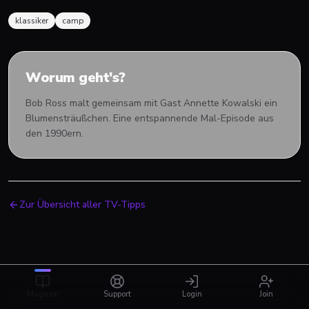
klassiker
camp
Worum geht's?
Bob Ross malt gemeinsam mit Gast Annette Kowalski ein
Blumensträußchen. Eine entspannende Mal-Episode aus
den 1990ern.
Zur Übersicht aller TV-Tipps
Magazin
Support
Login
Join