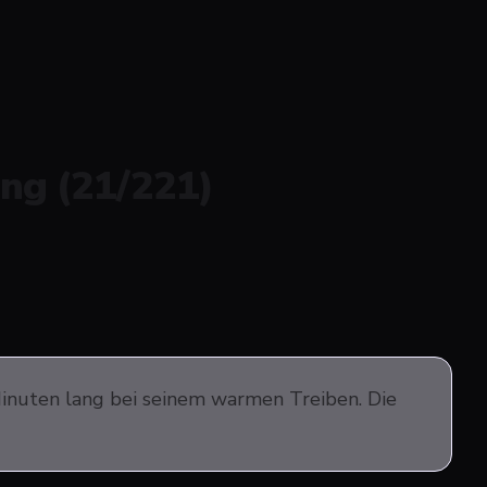
ing (21/221)
inuten lang bei seinem warmen Treiben. Die