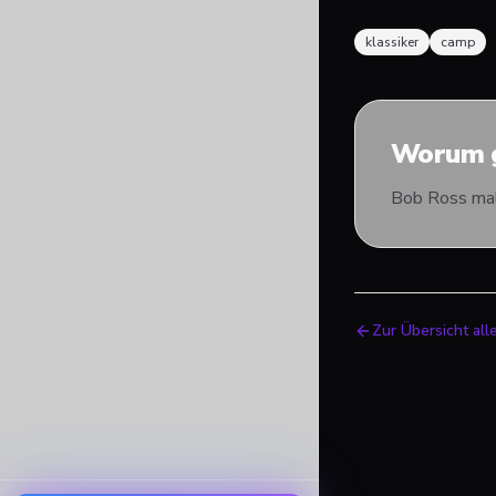
klassiker
camp
Worum g
Bob Ross malt
Zur Übersicht all