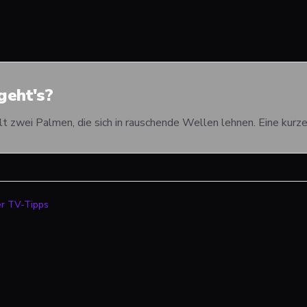
eht's?
 zwei Palmen, die sich in rauschende Wellen lehnen. Eine kurze
er TV-Tipps