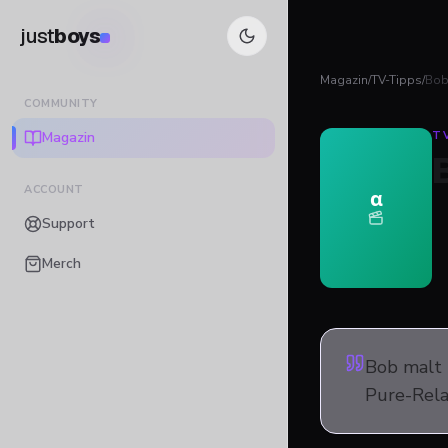
just
boys
Magazin
/
TV-Tipps
/
Bob 
COMMUNITY
Magazin
T
ACCOUNT
α
Support
Merch
Bob malt 
Pure-Rela