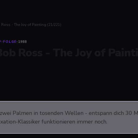
Ross - The Joy of Painting (21/221)
V-FOLGE
·
1988
Bob Ross - The Joy of Paint
zwei Palmen in tosenden Wellen - entspann dich 30 M
xation-Klassiker funktionieren immer noch.