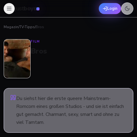
just
boys
Login
Magazin
/
TV-Tipps
/
Bros
FILM
Bros
Du siehst hier die erste queere Mainstream-
Romcom eines großen Studios - und sie ist einfach
gut gemacht. Charmant, sexy, smart und ohne zu
viel Tamtam.