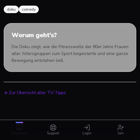
doku
comedy
Worum geht's?
Die Doku zeigt, wie die Fitnesswelle der 80er Jahre Frauen
aller Altersgruppen zum Sport begeisterte und eine ganze
Bewegung entstehen ließ.
Zur Übersicht aller TV-Tipps
Magazin
Support
Login
Join