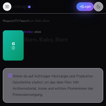
just
boys
Login
Magazin
/
TV-Tipps
/
Burn, Baby, Burn
DOKU
·
2024
Burn, Baby, Burn
α
Wenn du auf Achtziger-Nostalgie und Popkultur-
Geschichte stehst, ist das dein Film. Mit
Archivmaterial, Ironie und echten Pionierinnen der
Fitnessbewegung.