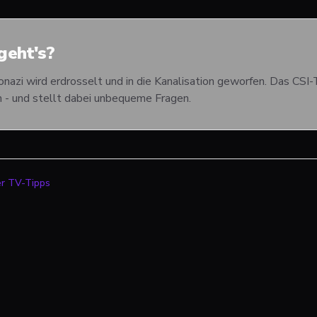
eht's?
onazi wird erdrosselt und in die Kanalisation geworfen. Das CS
 - und stellt dabei unbequeme Fragen.
er TV-Tipps