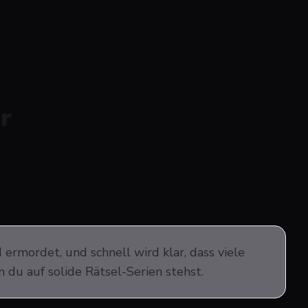
r
d ermordet, und schnell wird klar, dass viele
 du auf solide Rätsel-Serien stehst.