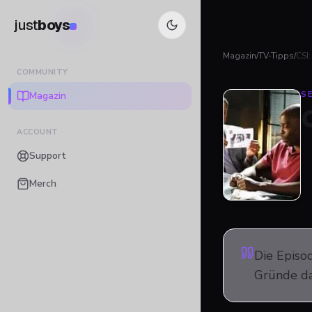
just
boys
Magazin
/
TV-Tipps
/
CSI:
COMMUNITY
Magazin
SE
ACCOUNT
Support
Merch
Die Episod
Gründe da