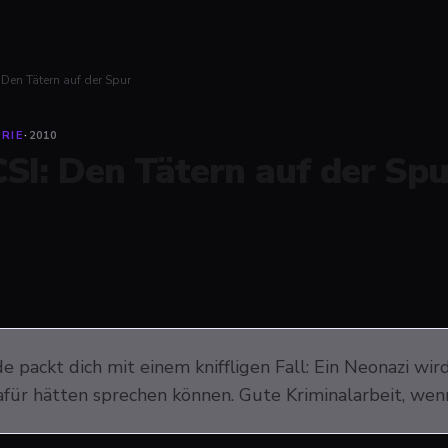
 Den Tätern auf der Spur
RIE
·
2010
CSI: Den Tätern auf der Spu
e packt dich mit einem kniffligen Fall: Ein Neonazi wir
für hätten sprechen können. Gute Kriminalarbeit, wenn