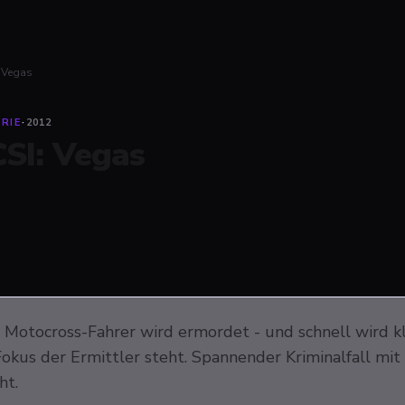
: Vegas
RIE
·
2012
CSI: Vegas
r Motocross-Fahrer wird ermordet - und schnell wird k
okus der Ermittler steht. Spannender Kriminalfall mit
ht.