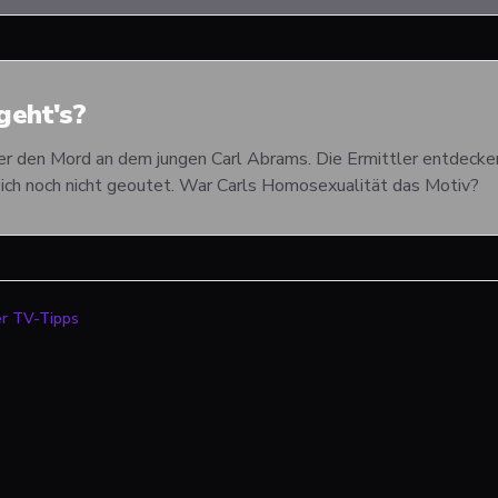
eht's?
r den Mord an dem jungen Carl Abrams. Die Ermittler entdecken,
ich noch nicht geoutet. War Carls Homosexualität das Motiv?
er TV-Tipps