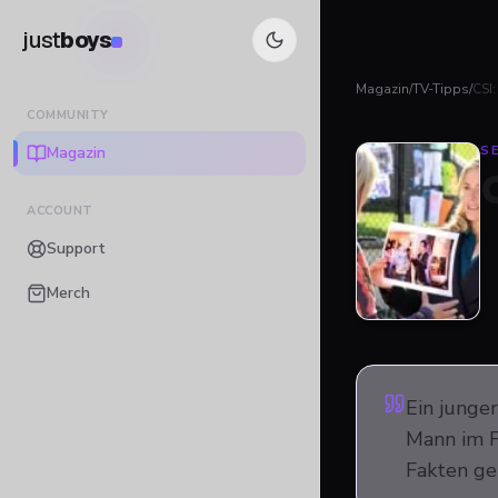
just
boys
Magazin
/
TV-Tipps
/
CSI
COMMUNITY
Magazin
SE
ACCOUNT
Support
Merch
Ein junge
Mann im F
Fakten ge