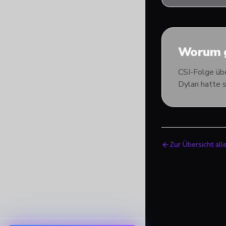
Worum g
CSI-Folge übe
Dylan hatte s
Zur Übersicht all