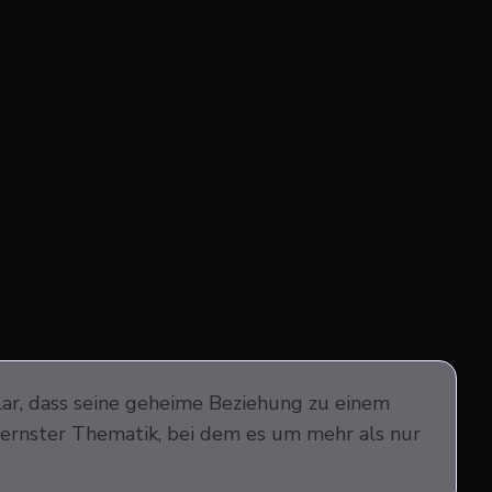
lar, dass seine geheime Beziehung zu einem
 ernster Thematik, bei dem es um mehr als nur