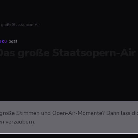
 große Staatsopern-Air
OKU
·
2025
Das große Staatsopern-Air
 große Stimmen und Open-Air-Momente? Dann lass dic
n verzaubern.