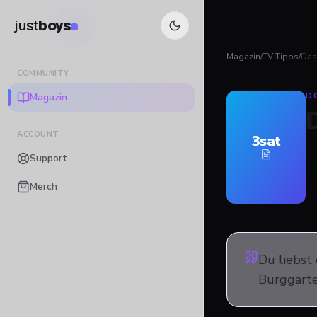
just
boys
Magazin
/
TV-Tipps
/
Das
COMMUNITY
Magazin
D
ACCOUNT
3sat
Support
Merch
Du liebst
Burggarte