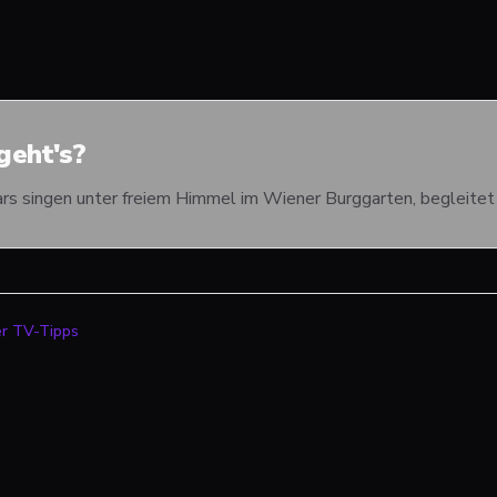
eht's?
ars singen unter freiem Himmel im Wiener Burggarten, begleitet
er TV-Tipps