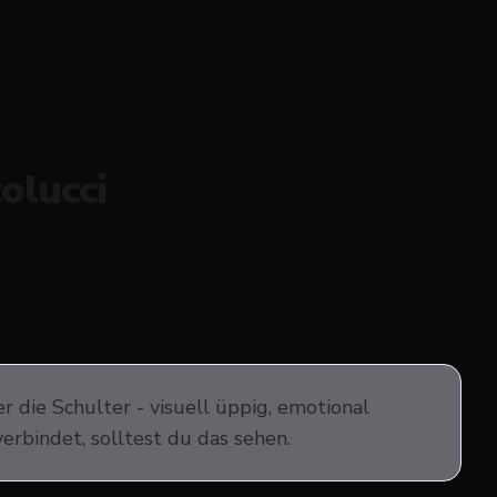
olucci
 die Schulter - visuell üppig, emotional
verbindet, solltest du das sehen.