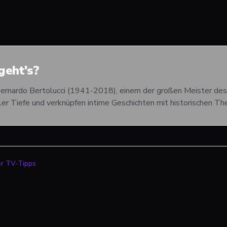
eht's?
Bernardo Bertolucci (1941-2018), einem der großen Meister des
er Tiefe und verknüpfen intime Geschichten mit historischen T
er TV-Tipps