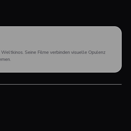
 Weltkinos. Seine Filme verbinden visuelle Opulenz
hemen.