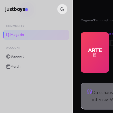
just
boys
Magazin
/
TV-Tipps
/
Das
COMMUNITY
Magazin
D
ACCOUNT
ARTE
Support
Merch
Du schaus
intensiv. 