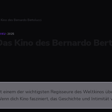
 Kino des Bernardo Bertolucci
OKU
·
2025
Das Kino des Bernardo Bert
t einem der wichtigsten Regisseure des Weltkinos über
Wenn dich Kino fasziniert, das Geschichte und Intimität 