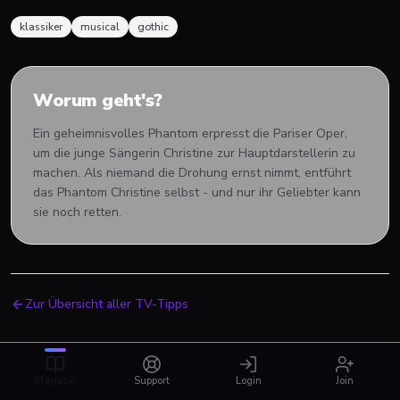
klassiker
musical
gothic
Worum geht's?
Ein geheimnisvolles Phantom erpresst die Pariser Oper,
um die junge Sängerin Christine zur Hauptdarstellerin zu
machen. Als niemand die Drohung ernst nimmt, entführt
das Phantom Christine selbst - und nur ihr Geliebter kann
sie noch retten.
Zur Übersicht aller TV-Tipps
Magazin
Support
Login
Join