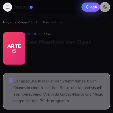
just
boys
Login
Magazin
/
TV-Tipps
/
Das Phantom der Oper
TV-FOLGE
·
1925
Das Phantom der Oper
ARTE
Der absolute Klassiker der Stummfilmzeit: Lon
Chaney in einer ikonischen Rolle, düster und visuell
atemberaubend. Wenn du Gothic-Horror und Musik
magst, ist das Pflichtprogramm.