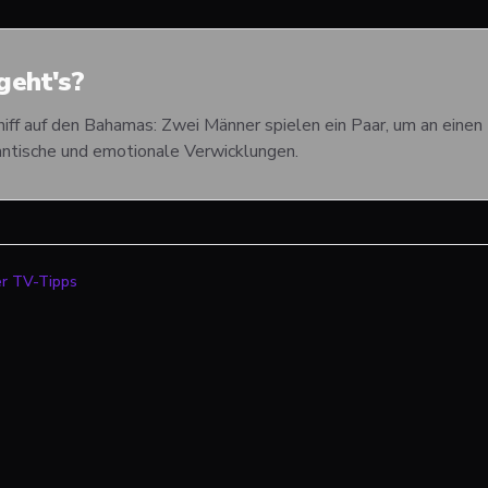
eht's?
ff auf den Bahamas: Zwei Männer spielen ein Paar, um an einen 
antische und emotionale Verwicklungen.
er TV-Tipps