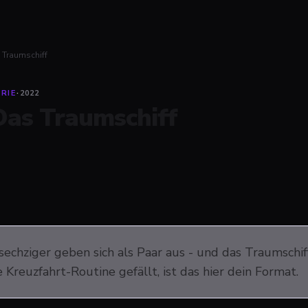
 Traumschiff
RIE
·
2022
Das Traumschiff
sechziger geben sich als Paar aus - und das Traumschi
 Kreuzfahrt-Routine gefällt, ist das hier dein Format.