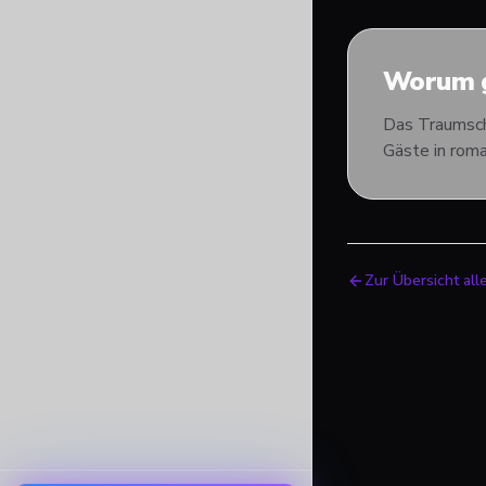
Worum g
Das Traumschi
Gäste in rom
Zur Übersicht all