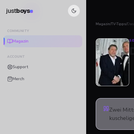
just
boys
Magazin
/
TV-Tipps
/
Das
COMMUNITY
Magazin
SE
ACCOUNT
Support
Merch
Zwei Mitt
kuschelige