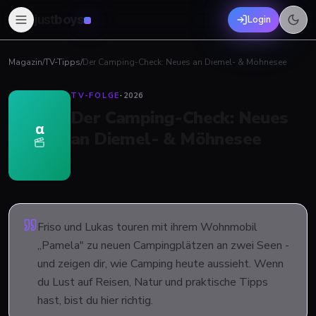
just
boys
Login
Magazin
/
TV-Tipps
/
Der Camping-Check: Neues an Diemel- & Möhnesee
TV-FOLGE
·
2026
Der Camping-Check: Neues
α
an Diemel- & Möhnesee
Friso und Lukas touren mit ihrem Wohnmobil
„Pamela" zu neuen Campingplätzen an zwei Seen -
und zeigen dir, wie Camping heute aussieht. Wenn
du Lust auf Reisen, Natur und praktische Tipps
hast, bist du hier richtig.