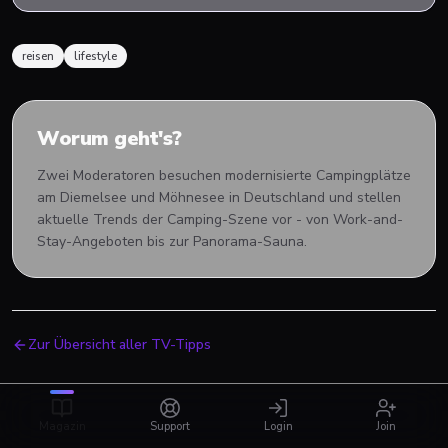
reisen
lifestyle
Worum geht's?
Zwei Moderatoren besuchen modernisierte Campingplätze
am Diemelsee und Möhnesee in Deutschland und stellen
aktuelle Trends der Camping-Szene vor - von Work-and-
Stay-Angeboten bis zur Panorama-Sauna.
Zur Übersicht aller TV-Tipps
Magazin
Support
Login
Join