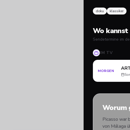
doku
klassiker
Wo kannst 
Sendetermine im de
IM TV
AR
MORGEN
Son
Worum g
Picasso war b
von Málaga üb