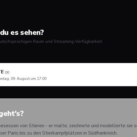
du es sehen?
utschsprachigen Raum und Streaming-Verfügbarkeit.
TE
DE
ntag, 09. August um 17:00
eht's?
esessen von Stieren - er malte, zeichnete und modellierte sie 
er Paris bis zu den Stierkampfplätzen in Südfrankreich.