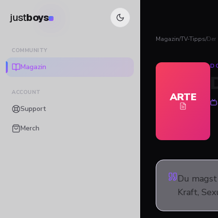
just
boys
Magazin
/
TV-Tipps
/
Der 
COMMUNITY
Magazin
D
ACCOUNT
ARTE
Support
Merch
Du magst 
Kraft, Se