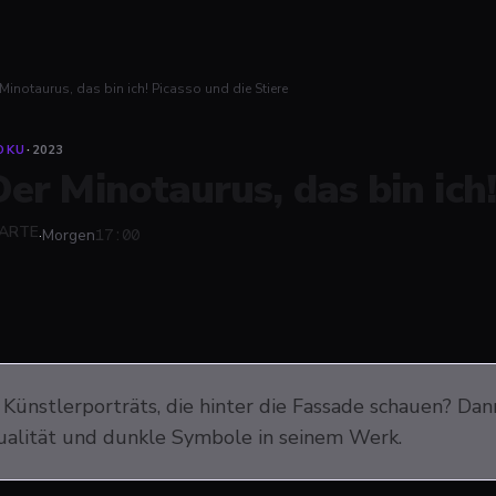
Minotaurus, das bin ich! Picasso und die Stiere
OKU
·
2023
Der Minotaurus, das bin ich!
ARTE
·
Morgen
17:00
Künstlerporträts, die hinter die Fassade schauen? Dan
xualität und dunkle Symbole in seinem Werk.