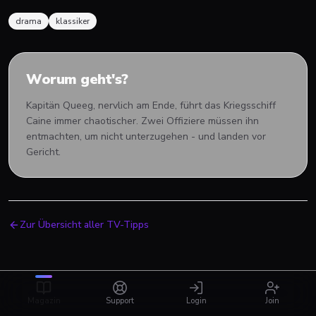
drama
klassiker
Worum geht's?
Kapitän Queeg, nervlich am Ende, führt das Kriegsschiff
Caine immer chaotischer. Zwei Offiziere müssen ihn
entmachten, um nicht unterzugehen - und landen vor
Gericht.
Zur Übersicht aller TV-Tipps
Magazin
Support
Login
Join