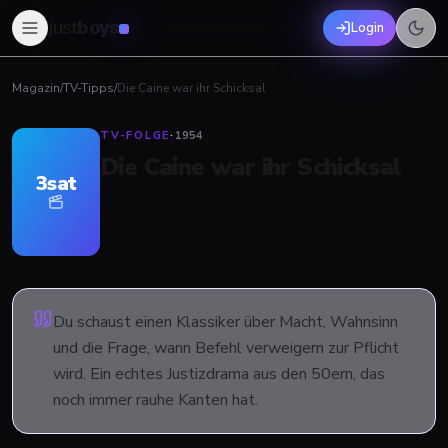
just
boys
Login
Magazin
/
TV-Tipps
/
Die Caine war ihr Schicksal
TV-FOLGE
·
1954
Die Caine war ihr Schicksal
3sat
Du schaust einen Klassiker über Macht, Wahnsinn
und die Frage, wann Befehl verweigern zur Pflicht
wird. Ein echtes Justizdrama aus den 50ern, das
noch immer rauhe Kanten hat.