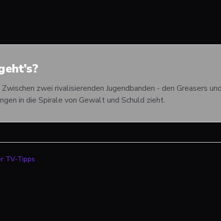
eht's?
wischen zwei rivalisierenden Jugendbanden - den Greasers und den
ngen in die Spirale von Gewalt und Schuld zieht.
er TV-Tipps