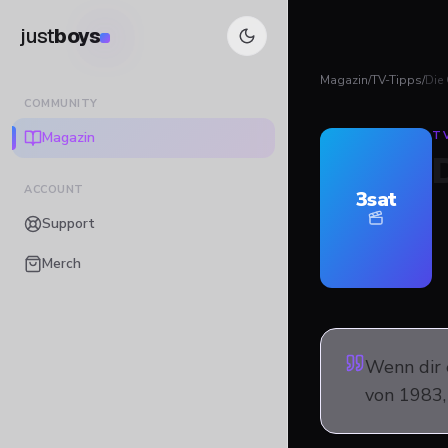
just
boys
Magazin
/
TV-Tipps
/
Die
COMMUNITY
Magazin
T
ACCOUNT
3sat
Support
Merch
Wenn dir 
von 1983, 