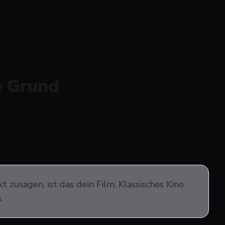
e Grund
usagen, ist das dein Film. Klassisches Kino
.