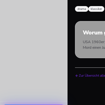
drama
klassiker
Worum g
USA 1960er: Z
Mord einen Ju
Zur Übersicht all