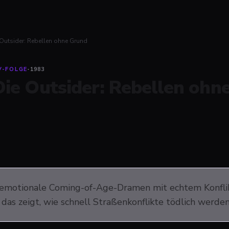
 Outsider: Rebellen ohne Grund
V-FOLGE
·
1983
Die Outsider: Rebellen ohn
emotionale Coming-of-Age-Dramen mit echtem Konflikt z
das zeigt, wie schnell Straßenkonflikte tödlich werden