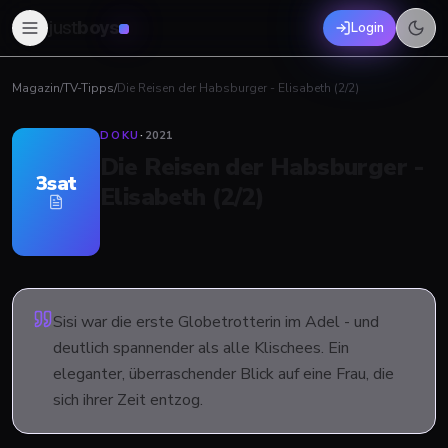
just
boys
Login
Magazin
/
TV-Tipps
/
Die Reisen der Habsburger - Elisabeth (2/2)
DOKU
·
2021
Die Reisen der Habsburger -
3sat
Elisabeth (2/2)
Sisi war die erste Globetrotterin im Adel - und
deutlich spannender als alle Klischees. Ein
eleganter, überraschender Blick auf eine Frau, die
sich ihrer Zeit entzog.