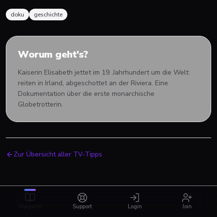
doku
geschichte
Worum geht's?
Kaiserin Elisabeth jettet im 19. Jahrhundert um die Welt:
reiten in Irland, abgeschottet an der Riviera. Eine
Dokumentation über die erste monarchische
Globetrotterin.
Zur Übersicht aller TV-Tipps
Magazin
Support
Login
Join