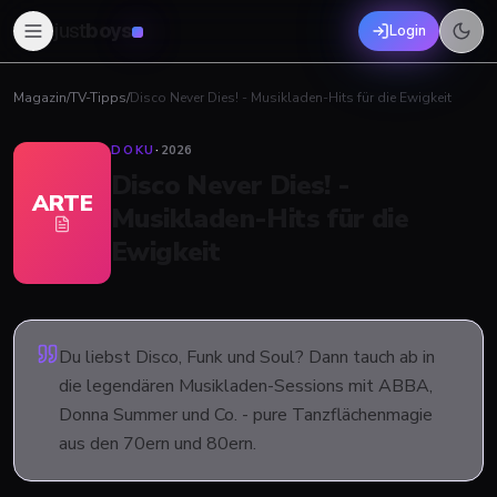
just
boys
Login
Magazin
/
TV-Tipps
/
Disco Never Dies! - Musikladen-Hits für die Ewigkeit
DOKU
·
2026
Disco Never Dies! -
ARTE
Musikladen-Hits für die
Ewigkeit
Du liebst Disco, Funk und Soul? Dann tauch ab in
die legendären Musikladen-Sessions mit ABBA,
Donna Summer und Co. - pure Tanzflächenmagie
aus den 70ern und 80ern.