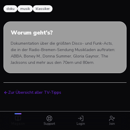
doku
musik
klassiker
Worum geht's?
Dokumentation über die größten Disco- und Funk-Acts,
die in der Radio-Bremen-Sendung Musikladen auftraten:
ABBA, Boney M., Donna Summer, Gloria Gaynor, The
Jacksons und mehr aus den 70ern und 80ern.
Zur Übersicht aller TV-Tipps
Magazin
Support
Login
Join