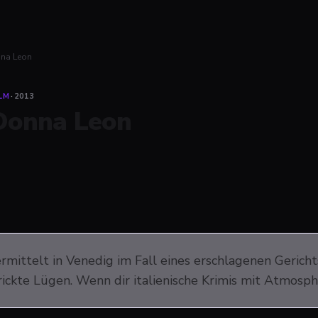
na Leon
LM
·
2013
Donna Leon
ermittelt in Venedig im Fall eines erschlagenen Gerich
ickte Lügen. Wenn dir italienische Krimis mit Atmosphä