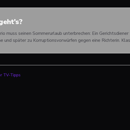
eht's?
io muss seinen Sommerurlaub unterbrechen: Ein Gerichtsdiener w
 und später zu Korruptionsvorwürfen gegen eine Richterin. Klass
er TV-Tipps