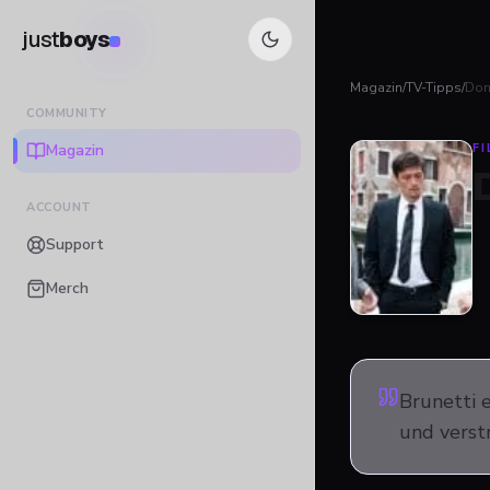
just
boys
Magazin
/
TV-Tipps
/
Don
COMMUNITY
Magazin
FI
ACCOUNT
Support
Merch
Brunetti 
und verstr