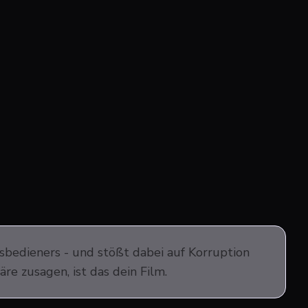
tsbedieners - und stößt dabei auf Korruption
re zusagen, ist das dein Film.