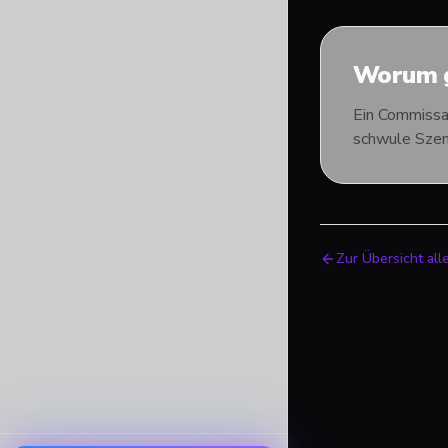
Worum g
Ein Commissar
schwule Szene
Zur Übersicht all