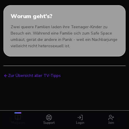
Worum geht's?
Zwei queere Familien laden ihre Teenager-Kinder zu
Besuch ein. Während eine Familie sich zum Safe Space
umbaut, gerät die andere in Panik - weil ein Nachbarjunge
vielleicht nicht heterosexuell ist.
Zur Übersicht aller TV-Tipps
Magazin
Support
Login
Join