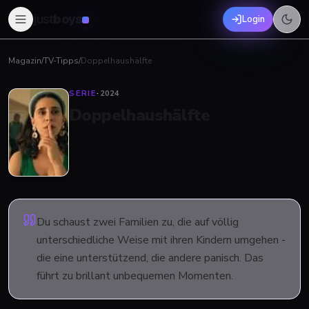
just
boys
Login
Magazin
/
TV-Tipps
/
Doppelhaushälfte
SERIE
·
2024
Doppelhaushälfte
Du schaust zwei Familien zu, die auf völlig
unterschiedliche Weise mit ihren Kindern umgehen -
die eine unterstützend, die andere panisch. Das
führt zu brillant unbequemen Momenten.