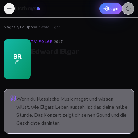
just
boys
Login
Magazin
/
TV-Tipps
/
Edward Elgar
TV-FOLGE
·
2017
Edward Elgar
BR
Wenn du klassische Musik magst und wissen
willst, wie Elgars Leben aussah, ist das deine halbe
Stunde. Das Konzert zeigt dir seinen Sound und die
Geschichte dahinter.