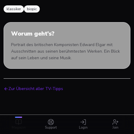
klassiker
biopic
Worum geht's?
Portrait des britischen Komponisten Edward Elgar mit
Ausschnitten aus seinen berühmtesten Werken. Ein Blick
auf sein Leben und seine Musik.
Zur Übersicht aller TV-Tipps
Magazin
Support
Login
Join