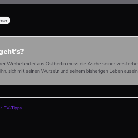
-age
eht's?
cher Werbetexter aus Ostberlin muss die Asche seiner verstorben
ihn, sich mit seinen Wurzeln und seinem bisherigen Leben ausei
er TV-Tipps