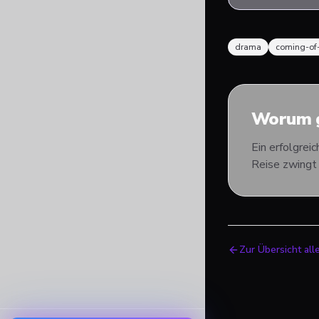
drama
coming-of
Worum g
Ein erfolgrei
Reise zwingt 
Zur Übersicht all