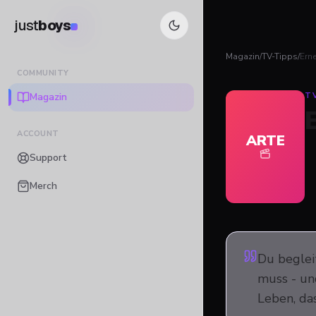
just
boys
Magazin
/
TV-Tipps
/
Erne
COMMUNITY
Magazin
T
ACCOUNT
ARTE
Support
Merch
Du beglei
muss - un
Leben, da