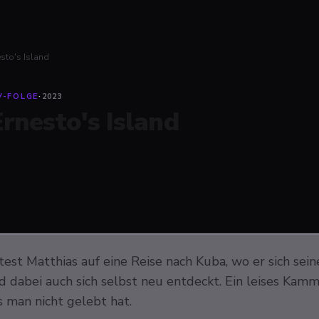
sto's Island
V-FOLGE
·
2023
Ernesto's Island
test Matthias auf eine Reise nach Kuba, wo er sich s
d dabei auch sich selbst neu entdeckt. Ein leises Ka
s man nicht gelebt hat.