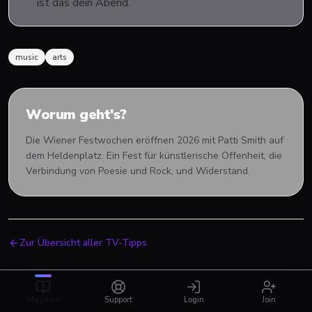
ist das dein Abend.
music
arts
Worum geht's?
Die Wiener Festwochen eröffnen 2026 mit Patti Smith auf
dem Heldenplatz. Ein Fest für künstlerische Offenheit, die
Verbindung von Poesie und Rock, und Widerstand.
Zur Übersicht aller TV-Tipps
Magazin
Support
Login
Join