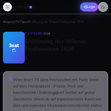
just
boys
Login
Magazin
/
TV-Tipps
/
Eröffnung der Wiener Festwochen 2026
TV-FOLGE
·
2026
Eröffnung der Wiener
3sat
Festwochen 2026
Wien feiert 75 Jahre Festwochen mit Patti Smith
auf dem Heldenplatz - Poesie, Rock und
künstlerische Unabhängigkeit treffen auf große
Geschichte. Wenn du auf experimentelle Kunst mit
Biss und legendäre Musikerpersönlichkeiten stehst,