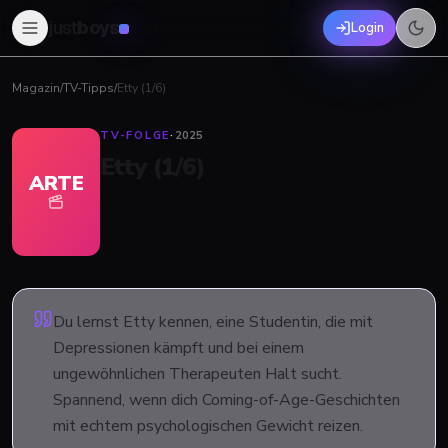
just
boys
Login
Magazin
/
TV-Tipps
/
Etty (1/6)
TV-FOLGE
·
2025
Etty (1/6)
ARTE
Du lernst Etty kennen, eine Studentin, die mit
Depressionen kämpft und bei einem
ungewöhnlichen Therapeuten Halt sucht.
Spannend, wenn dich Coming-of-Age-Geschichten
mit echtem psychologischen Gewicht reizen.