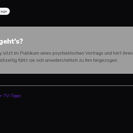
-age
eht's?
y sitzt im Publikum eines psychiatrischen Vortrags und hört ihren
ichzeitig fühlt sie sich unwiderstehlich zu ihm hingezogen.
er TV-Tipps