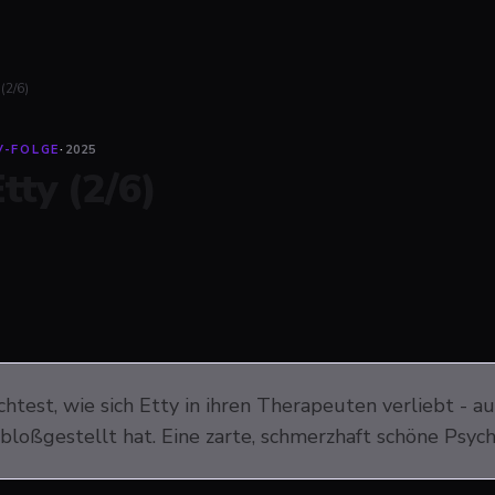
 (2/6)
V-FOLGE
·
2025
tty (2/6)
htest, wie sich Etty in ihren Therapeuten verliebt - a
h bloßgestellt hat. Eine zarte, schmerzhaft schöne Psy