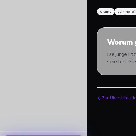
drama
coming-of
Worum g
Die junge Ett
scheitert. Gle
Zur Übersicht all