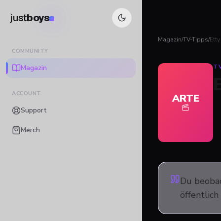
just
boys
Magazin
/
TV-Tipps
/
Etty
COMMUNITY
Magazin
T
E
ACCOUNT
ARTE
Support
Merch
Du beobac
öffentlic