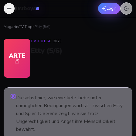
just
boys
Login
Magazin
/
TV-Tipps
/
Etty (5/6)
TV-FOLGE
·
2025
Etty (5/6)
ARTE
Du siehst hier, wie eine tiefe Liebe unter
unmöglichen Bedingungen wächst - zwischen Etty
und Spier. Die Serie zeigt, wie sie trotz
Ungerechtigkeit und Angst ihre Menschlichkeit
bewahrt.