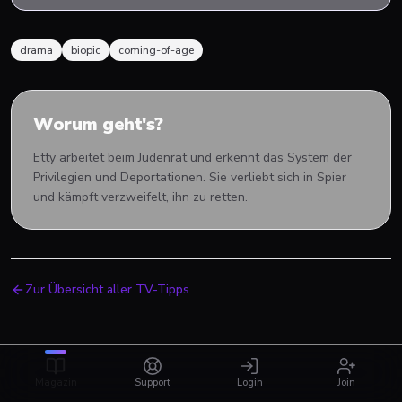
drama
biopic
coming-of-age
Worum geht's?
Etty arbeitet beim Judenrat und erkennt das System der
Privilegien und Deportationen. Sie verliebt sich in Spier
und kämpft verzweifelt, ihn zu retten.
Zur Übersicht aller TV-Tipps
Magazin
Support
Login
Join