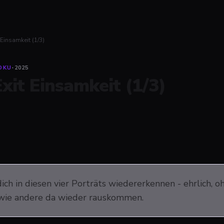
 Einsamkeit (1/3)
OKU
·
2025
Exit Einsamkeit (1/3)
ich in diesen vier Porträts wiedererkennen - ehrlich, o
 wie andere da wieder rauskommen.