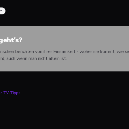
th
eht's?
nschen berichten von ihrer Einsamkeit - woher sie kommt, wie si
hl, auch wenn man nicht allein ist.
er TV-Tipps