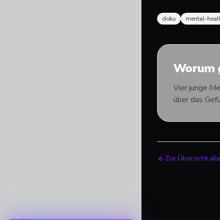
doku
mental-heal
Worum g
Vier junge Me
über das Gefü
Zur Übersicht all