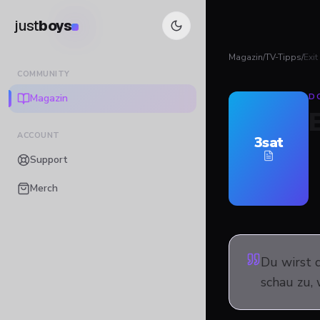
just
boys
Magazin
/
TV-Tipps
/
Exit
COMMUNITY
Magazin
D
ACCOUNT
3sat
Support
Merch
Du wirst d
schau zu,