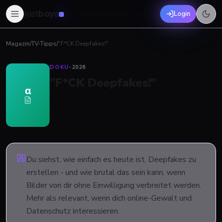
just
boys
Login
Magazin
/
TV-Tipps
/
"F*CK Deepfakes!"
DOKU
·
2026
"F*CK Deepfakes!"
α
Du siehst, wie einfach es heute ist, Deepfakes zu
erstellen - und wie brutal das sein kann, wenn
Bilder von dir ohne Einwilligung verbreitet werden.
Mehr als relevant, wenn dich online-Gewalt und
Datenschutz interessieren.