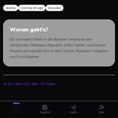
drama
coming-of-age
klassiker
Worum geht's?
Ein Germanist flieht in die Berliner Unterwelt der
sterbenden Weimarer Republik, rettet seinen zerrissenen
Freund und verliebt sich in eine Juristin. Klassiker-Adaption
von Erich Kästner.
Zur Übersicht aller TV-Tipps
Magazin
Support
Login
Join