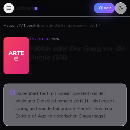
just
boys
Login
Magazin
/
TV-Tipps
/
Fabian oder Der Gang vor die Hunde (1/4)
TV-FOLGE
·
2026
Fabian oder Der Gang vor die
ARTE
Hunde (1/4)
Du beobachtest mit Fabian, wie Berlin in der
Weimarer Endzeitstimmung zerfällt - distanziert,
schräg und wunderbar präzise. Perfekt, wenn du
Coming-of-Age im historischen Chaos magst.