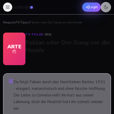
just
boys
Login
Magazin
/
TV-Tipps
/
Fabian oder Der Gang vor die Hunde
TV-FOLGE
·
2021
Fabian oder Der Gang vor die
ARTE
Hunde
Du folgt Fabian durch das Nachtleben Berlins 1931
- elegant, melancholisch und ohne falsche Hoffnung.
Die Liebe zu Cornelia reißt ihn kurz aus seiner
Lähmung, doch die Realität holt ihn schnell wieder
ein.