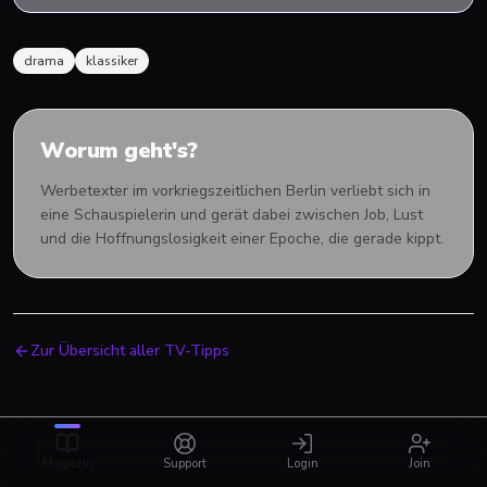
drama
klassiker
Worum geht's?
Werbetexter im vorkriegszeitlichen Berlin verliebt sich in
eine Schauspielerin und gerät dabei zwischen Job, Lust
und die Hoffnungslosigkeit einer Epoche, die gerade kippt.
Zur Übersicht aller TV-Tipps
Magazin
Support
Login
Join