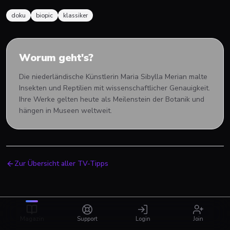
doku
biopic
klassiker
Worum geht's?
Die niederländische Künstlerin Maria Sibylla Merian malte
Insekten und Reptilien mit wissenschaftlicher Genauigkeit.
Ihre Werke gelten heute als Meilenstein der Botanik und
hängen in Museen weltweit.
Zur Übersicht aller TV-Tipps
Magazin
Support
Login
Join