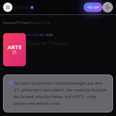
just
boys
Login
Magazin
/
TV-Tipps
/
Flower Power
TV-FOLGE
·
2026
Flower Power
ARTE
Du siehst prachtvolle Naturzeichnungen aus dem
17. Jahrhundert und erfährst, wie weibliche Künstler
die Botanik erfunden haben. Auf ARTE - ruhig,
präzise und wirklich schön.