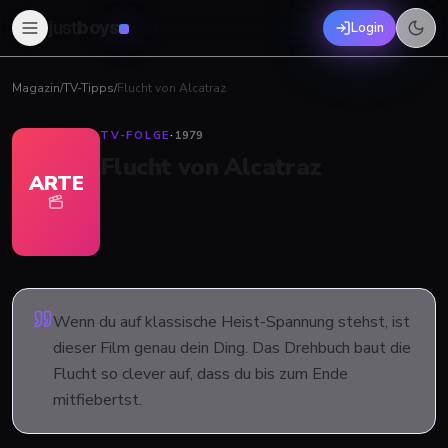
just
boys
Login
Magazin
/
TV-Tipps
/
Flucht von Alcatraz
TV-FOLGE
·
1979
Flucht von Alcatraz
ARTE
Wenn du auf klassische Heist-Spannung stehst, ist
dieser Film genau dein Ding. Das Drehbuch baut die
Flucht so clever auf, dass du bis zum Ende
mitfiebertst.