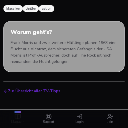
klassiker
thriller
action
Worum geht's?
Frank Morris und zwei weitere Häftlinge planen 1963 eine
Flucht aus Alcatraz, dem sichersten Gefängnis der USA.
Morris ist Profi-Ausbrecher, doch auf The Rock ist noch
niemandem die Flucht gelungen.
Zur Übersicht aller TV-Tipps
Magazin
Support
Login
Join