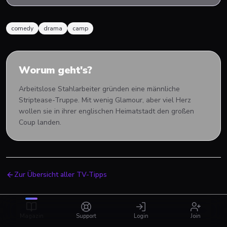
comedy
drama
camp
Worum geht's?
Arbeitslose Stahlarbeiter gründen eine männliche
Striptease-Truppe. Mit wenig Glamour, aber viel Herz
wollen sie in ihrer englischen Heimatstadt den großen
Coup landen.
Zur Übersicht aller TV-Tipps
Magazin
Support
Login
Join