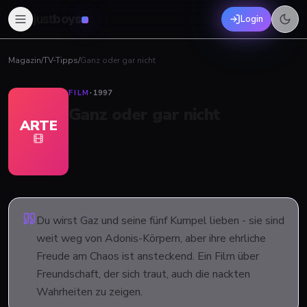
just
boys
Login
Magazin
/
TV-Tipps
/
Ganz oder gar nicht
FILM
·
1997
Ganz oder gar nicht
ARTE
Du wirst Gaz und seine fünf Kumpel lieben - sie sind
weit weg von Adonis-Körpern, aber ihre ehrliche
Freude am Chaos ist ansteckend. Ein Film über
Freundschaft, der sich traut, auch die nackten
Wahrheiten zu zeigen.