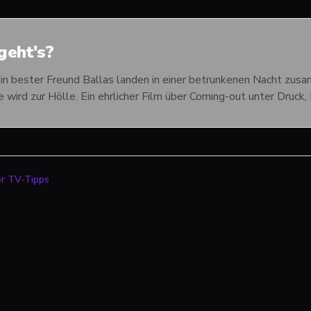
eht's?
in bester Freund Ballas landen in einer betrunkenen Nacht zusa
e wird zur Hölle. Ein ehrlicher Film über Coming-out unter Druc
er TV-Tipps