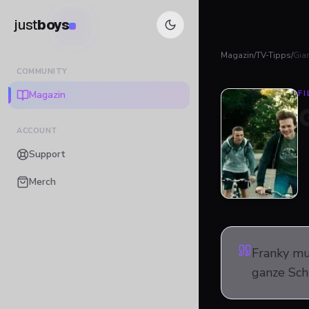
just
boys
Magazin
/
TV-Tipps
/
Gian
COMMUNITY
Magazin
FI
ACCOUNT
Support
Merch
Franky mus
ganze Schu