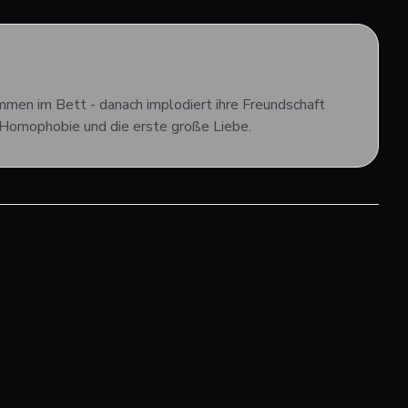
mmen im Bett - danach implodiert ihre Freundschaft
k, Homophobie und die erste große Liebe.