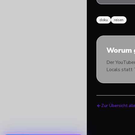
doku
reisen
Worum g
Der YouTuber 
Locals statt 
Zur Übersicht all