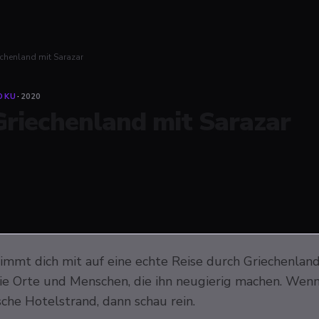
echenland mit Sarazar
OKU
·
2020
Griechenland mit Sarazar
nimmt dich mit auf eine echte Reise durch Griechenland
ie Orte und Menschen, die ihn neugierig machen. Wenn
sche Hotelstrand, dann schau rein.