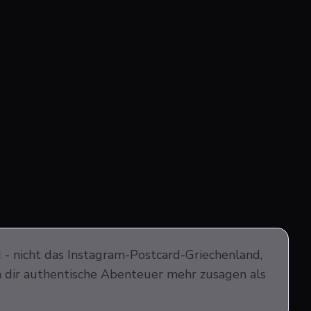
 - nicht das Instagram-Postcard-Griechenland,
 dir authentische Abenteuer mehr zusagen als