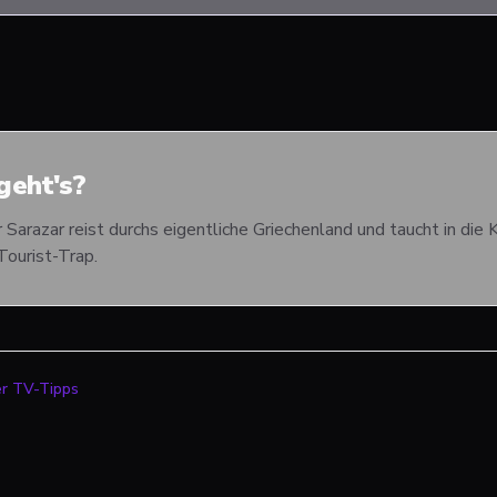
eht's?
Sarazar reist durchs eigentliche Griechenland und taucht in die K
Tourist-Trap.
er TV-Tipps