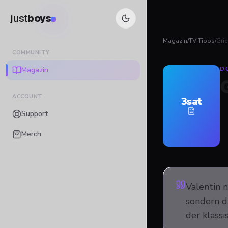
just
boys
Magazin
/
TV-Tipps
/
Gri
COMMUNITY
Magazin
D
ACCOUNT
3sat
Support
Merch
Valentin 
sondern d
der klassi