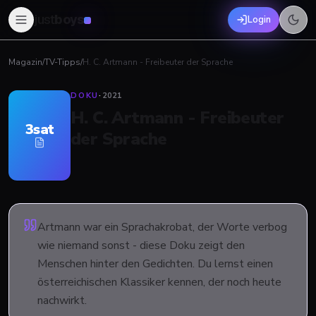
just
boys
Login
Magazin
/
TV-Tipps
/
H. C. Artmann - Freibeuter der Sprache
DOKU
·
2021
H. C. Artmann - Freibeuter
3sat
der Sprache
Artmann war ein Sprachakrobat, der Worte verbog
wie niemand sonst - diese Doku zeigt den
Menschen hinter den Gedichten. Du lernst einen
österreichischen Klassiker kennen, der noch heute
nachwirkt.