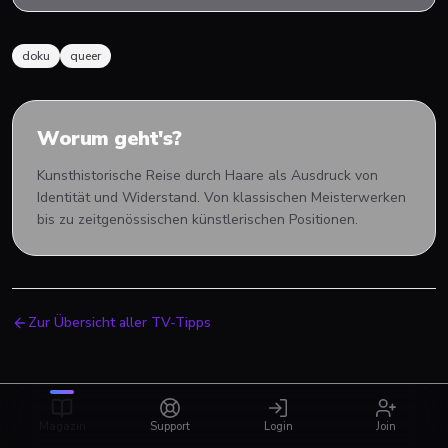
doku
queer
Worum geht's?
Kunsthistorische Reise durch Haare als Ausdruck von
Identität und Widerstand. Von klassischen Meisterwerken
bis zu zeitgenössischen künstlerischen Positionen.
Zur Übersicht aller TV-Tipps
Magazin
Support
Login
Join