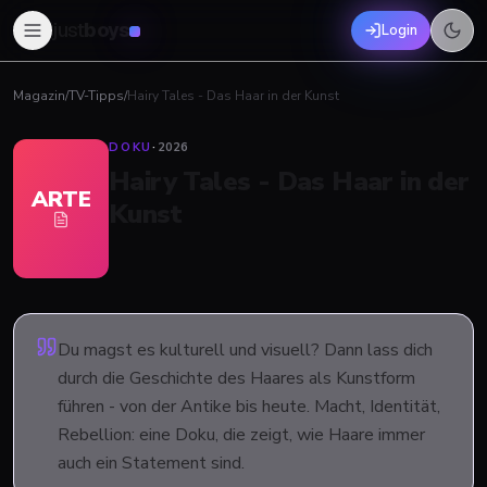
just
boys
Login
Magazin
/
TV-Tipps
/
Hairy Tales - Das Haar in der Kunst
DOKU
·
2026
Hairy Tales - Das Haar in der
ARTE
Kunst
Du magst es kulturell und visuell? Dann lass dich
durch die Geschichte des Haares als Kunstform
führen - von der Antike bis heute. Macht, Identität,
Rebellion: eine Doku, die zeigt, wie Haare immer
auch ein Statement sind.