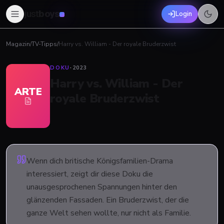
just
boys
Login
Magazin
/
TV-Tipps
/
Harry vs. William - Der royale Bruderzwist
DOKU
·
2023
Harry vs. William - Der
ARTE
royale Bruderzwist
Wenn dich britische Königsfamilien-Drama
interessiert, zeigt dir diese Doku die
unausgesprochenen Spannungen hinter den
glänzenden Fassaden. Ein Bruderzwist, der die
ganze Welt sehen wollte, nur nicht als Familie.