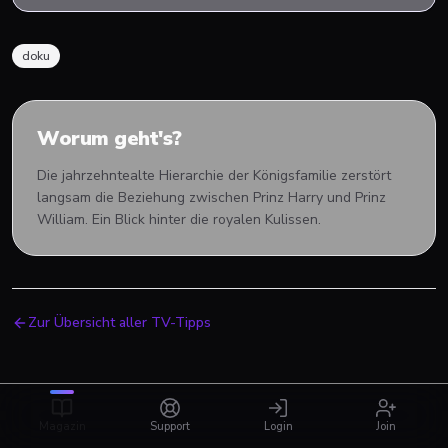
doku
Worum geht's?
Die jahrzehntealte Hierarchie der Königsfamilie zerstört
langsam die Beziehung zwischen Prinz Harry und Prinz
William. Ein Blick hinter die royalen Kulissen.
Zur Übersicht aller TV-Tipps
Magazin
Support
Login
Join