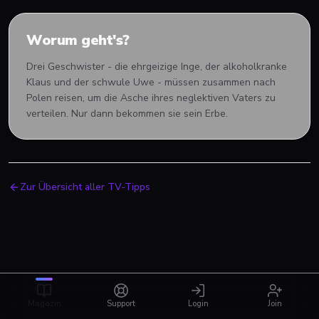
Worum geht's?
Drei Geschwister - die ehrgeizige Inge, der alkoholkranke
Klaus und der schwule Uwe - müssen zusammen nach
Polen reisen, um die Asche ihres neglektiven Vaters zu
verteilen. Nur dann bekommen sie sein Erbe.
Zur Übersicht aller TV-Tipps
Magazin
Support
Login
Join