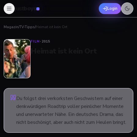
just
boys
Login
Magazin
/
TV-Tipps
/
Heimat ist kein Ort
FILM
·
2015
Heimat ist kein Ort
Du folgst drei verkorksten Geschwistern auf einer
denkwürdigen Roadtrip voller peinlicher Momente
und unerwarteter Nähe. Ein deutsches Drama, das
nicht beschönigt, aber auch nicht zum Heulen bringt.