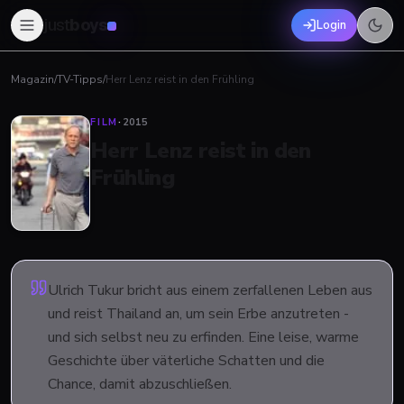
just
boys
Login
Magazin
/
TV-Tipps
/
Herr Lenz reist in den Frühling
FILM
·
2015
Herr Lenz reist in den
Frühling
Ulrich Tukur bricht aus einem zerfallenen Leben aus
und reist Thailand an, um sein Erbe anzutreten -
und sich selbst neu zu erfinden. Eine leise, warme
Geschichte über väterliche Schatten und die
Chance, damit abzuschließen.