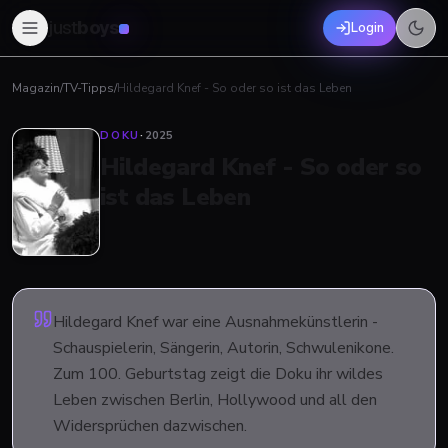
just
boys
Login
Magazin
/
TV-Tipps
/
Hildegard Knef - So oder so ist das Leben
DOKU
·
2025
Hildegard Knef - So oder so
ist das Leben
Hildegard Knef war eine Ausnahmekünstlerin -
Schauspielerin, Sängerin, Autorin, Schwulenikone.
Zum 100. Geburtstag zeigt die Doku ihr wildes
Leben zwischen Berlin, Hollywood und all den
Widersprüchen dazwischen.