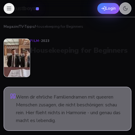
just
boys
Login
Magazin
/
TV-Tipps
/
Housekeeping for Beginners
FILM
·
2023
Housekeeping for Beginners
Wenn dir ehrliche Familiendramen mit queeren
Menschen zusagen, die nicht beschönigen: schau
rein. Hier flieht nichts in Harmonie - und genau das
macht es lebendig.