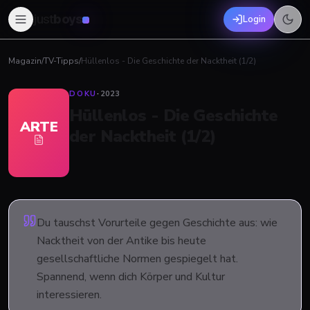
just
boys
Login
Magazin
/
TV-Tipps
/
Hüllenlos - Die Geschichte der Nacktheit (1/2)
DOKU
·
2023
Hüllenlos - Die Geschichte
ARTE
der Nacktheit (1/2)
Du tauschst Vorurteile gegen Geschichte aus: wie
Nacktheit von der Antike bis heute
gesellschaftliche Normen gespiegelt hat.
Spannend, wenn dich Körper und Kultur
interessieren.