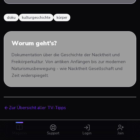
doku
kulturgeschichte
körper
Worum geht's?
Dokumentation über die Geschichte der Nacktheit und
Freikörperkultur. Von antiken Anfängen bis zur modernen
Naturismusbewegung - wie Nacktheit Gesellschaft und
Zeit widerspiegelt.
Zur Übersicht aller TV-Tipps
Magazin
Support
Login
Join