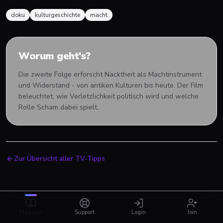
doku
kulturgeschichte
macht
Worum geht's?
Die zweite Folge erforscht Nacktheit als Machtinstrument
und Widerstand - von antiken Kulturen bis heute. Der Film
beleuchtet, wie Verletzlichkeit politisch wird und welche
Rolle Scham dabei spielt.
Zur Übersicht aller TV-Tipps
Magazin
Support
Login
Join