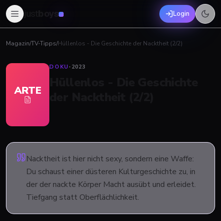
just
boys
Login
Magazin
/
TV-Tipps
/
Hüllenlos - Die Geschichte der Nacktheit (2/2)
DOKU
·
2023
Hüllenlos - Die Geschichte
ARTE
der Nacktheit (2/2)
Nacktheit ist hier nicht sexy, sondern eine Waffe:
Du schaust einer düsteren Kulturgeschichte zu, in
der der nackte Körper Macht ausübt und erleidet.
Tiefgang statt Oberflächlichkeit.