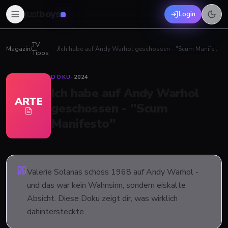
just
boys
Login
TV-
Magazin
/
/
Ich habe auf Andy Warhol geschossen - "Scum Manifesto"
Tipps
DOKU
·
2024
Ich habe auf Andy Warhol
ARTE
geschossen - "Scum
Manifesto"
Valerie Solanas schoss 1968 auf Andy Warhol -
und das war kein Wahnsinn, sondern eiskalte
Absicht. Diese Doku zeigt dir, was wirklich
dahintersteckte.