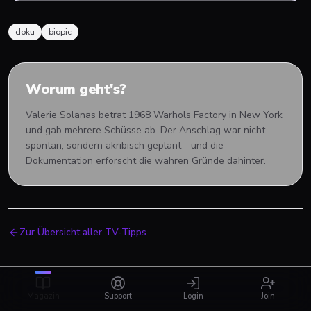
doku
biopic
Worum geht's?
Valerie Solanas betrat 1968 Warhols Factory in New York
und gab mehrere Schüsse ab. Der Anschlag war nicht
spontan, sondern akribisch geplant - und die
Dokumentation erforscht die wahren Gründe dahinter.
Zur Übersicht aller TV-Tipps
Magazin
Support
Login
Join